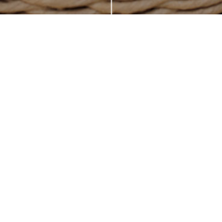
농업회사법인 ㈜파비안후레쉬
주소: 경기도 남양주시 별내면 청학로54번길144
tel: 031-847-1041
fax: 031-821-6682
email: pv02721@naver.com